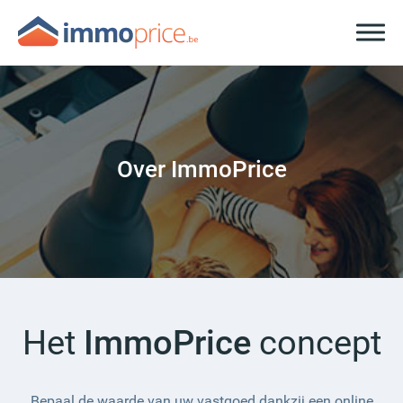
Over ImmoPrice
Het
ImmoPrice
concept
Bepaal de waarde van uw vastgoed dankzij een online