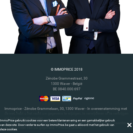
© IMMOPRICE 2018
Zénobe Grammestraat, 30
1300 Waver
- België
BE 0840.000.697
Immoprice - Zénobe Grammelaan, 30, 1300 Waver - In overeenstemming met
de wet, hebt u het recht uw gegevens te wijzigen, te verwijderen of te verkrijgen
via het contactformulier
ImmoPrice gebruikt cookies voor een betere klantenervaring en een gemakkelijker gebruik
Wanneer u deze site bezoekt, gaat u akkoord met onze gebruiksvoorwaarden
van deze site. Door verder te surfen op ImmoPrice.be gaat u akkoord met het gebruik van
en het beheer van uw gegevens – Privacy Online
deze cookies.