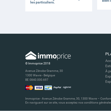
bien 
les particuliers.
PL
Acc
© Immoprice 2018
Est
Avenue Zénobe Gramme, 30
À p
1300 Wavre
- Belgique
Exp
BE 0840.000.697
Esp
Immoprice - Avenue Zénobe Gramme, 30, 1300 Wavre – Conformément
En naviguant sur ce site, vous acceptez nos conditions générales 