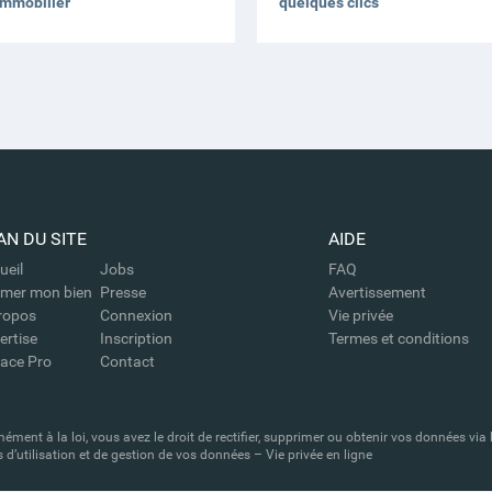
immobilier
quelques clics
AN DU SITE
AIDE
ueil
Jobs
FAQ
imer mon bien
Presse
Avertissement
ropos
Connexion
Vie privée
ertise
Inscription
Termes et conditions
ace Pro
Contact
 à la loi, vous avez le droit de rectifier, supprimer ou obtenir vos données via 
d’utilisation et de gestion de vos données – Vie privée en ligne