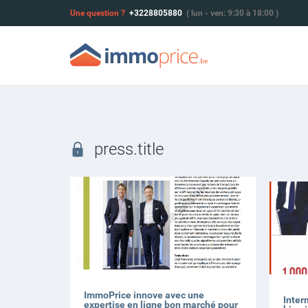
Une question ?
+3228805880
( lun - ven: 9:30 à 18:00 )
press.title
ImmoPrice innove avec une
Inter
expertise en ligne bon marché pour